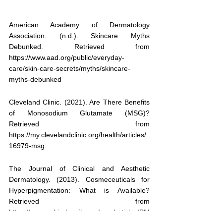
American Academy of Dermatology 
Association. (n.d.). Skincare Myths 
Debunked. Retrieved from 
https://www.aad.org/public/everyday-
care/skin-care-secrets/myths/skincare-
myths-debunked
Cleveland Clinic. (2021). Are There Benefits 
of Monosodium Glutamate (MSG)? 
Retrieved from 
https://my.clevelandclinic.org/health/articles/
16979-msg
The Journal of Clinical and Aesthetic 
Dermatology. (2013). Cosmeceuticals for 
Hyperpigmentation: What is Available? 
Retrieved from 
https://www.ncbi.nlm.nih.gov/pmc/articles/PM