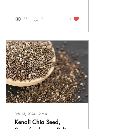
untuk tubuh menjadi lebih
penting dari...
37
2
1
Feb 13, 2024
∙
2
min
Kenali Chia Seed,