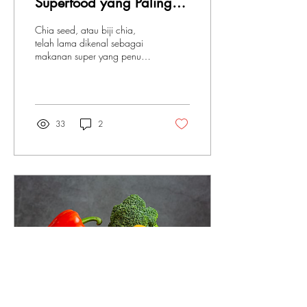
Superfood yang Paling
Diminati Masyarakat
Chia seed, atau biji chia,
Indonesia
telah lama dikenal sebagai
makanan super yang penuh
dengan nutrisi penting.
Asalnya dari Meksiko dan
Guatemala...
33
2