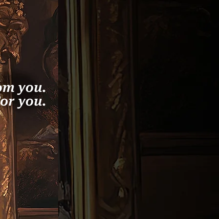
om you.
or you.