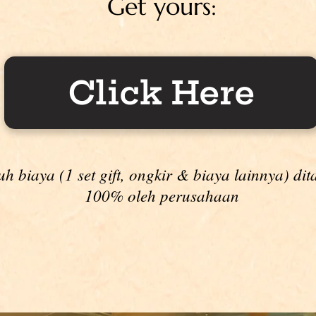
Get yours:
Click Here
uh biaya (1 set gift, ongkir & biaya lainnya) di
100% oleh perusahaan