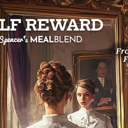
LF REWARD
Fr
F