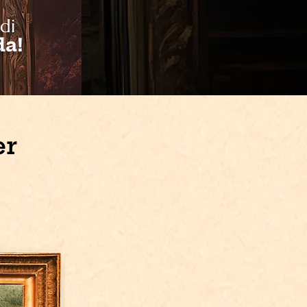
di
da!
er