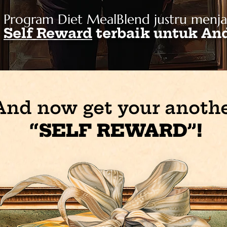
Program Diet MealBlend justru menja
Self Reward
terbaik untuk An
And now get your anoth
“SELF REWARD”!