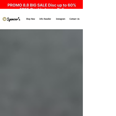
Shop Now
Info Reseller
Instagram
Contact Us