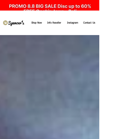
Shop Now
Info Reseller
Instagram
Contact Us