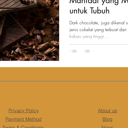
Manfaat yang M
untuk Tubuh
Dark chocolate, juga dikenal 
jenis cokelat yang terbuat da
kakao yang tinggi....
Privacy Policy
About us
Payment Method
Blog
Terms & Conditions
News