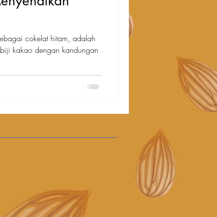
enyehatkan
sebagai cokelat hitam, adalah
ri biji kakao dengan kandungan