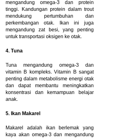
mengandung omega-3 dan protein 
tinggi. Kandungan protein dalam trout 
mendukung pertumbuhan dan 
perkembangan otak. Ikan ini juga 
mengandung zat besi, yang penting 
untuk transportasi oksigen ke otak.
4. Tuna
Tuna mengandung omega-3 dan 
vitamin B kompleks. Vitamin B sangat 
penting dalam metabolisme energi otak 
dan dapat membantu meningkatkan 
konsentrasi dan kemampuan belajar 
anak.
5. Ikan Makarel
Makarel adalah ikan berlemak yang 
kaya akan omega-3 dan mengandung 