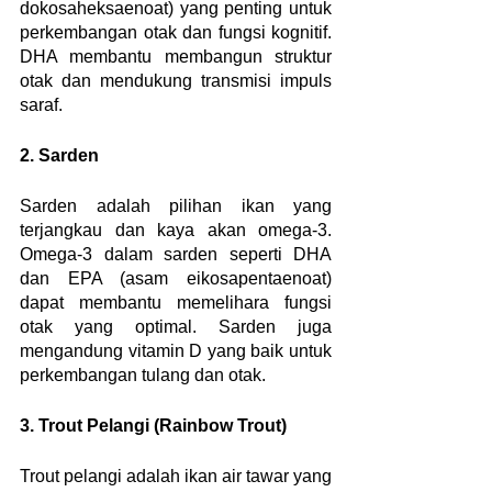
dokosaheksaenoat) yang penting untuk 
perkembangan otak dan fungsi kognitif. 
DHA membantu membangun struktur 
otak dan mendukung transmisi impuls 
saraf.
2. Sarden
Sarden adalah pilihan ikan yang 
terjangkau dan kaya akan omega-3. 
Omega-3 dalam sarden seperti DHA 
dan EPA (asam eikosapentaenoat) 
dapat membantu memelihara fungsi 
otak yang optimal. Sarden juga 
mengandung vitamin D yang baik untuk 
perkembangan tulang dan otak.
3. Trout Pelangi (Rainbow Trout)
Trout pelangi adalah ikan air tawar yang 