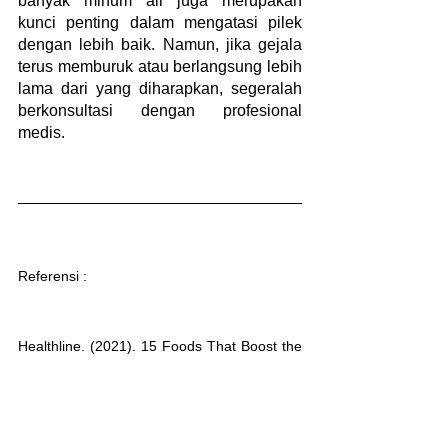
banyak minum air juga merupakan 
kunci penting dalam mengatasi pilek 
dengan lebih baik. Namun, jika gejala 
terus memburuk atau berlangsung lebih 
lama dari yang diharapkan, segeralah 
berkonsultasi dengan profesional 
medis.
Referensi : 
Healthline. (2021). 15 Foods That Boost the 
Immune System. Retrieved from: 
https://www.healthline.com/nutrition/foods-
that-boost-the-immune-system