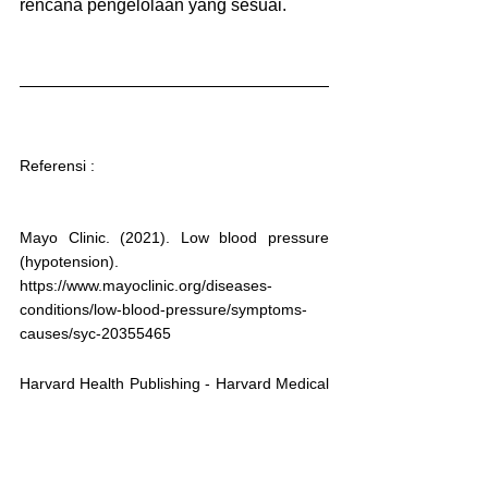
rencana pengelolaan yang sesuai.
Referensi : 
Mayo Clinic. (2021). Low blood pressure 
(hypotension). 
https://www.mayoclinic.org/diseases-
conditions/low-blood-pressure/symptoms-
causes/syc-20355465
Harvard Health Publishing - Harvard Medical 
School. (2020). 11 simple strategies to lower 
your blood pressure. 
https://www.health.harvard.edu/staying-
healthy/11-simple-strategies-to-lower-your-