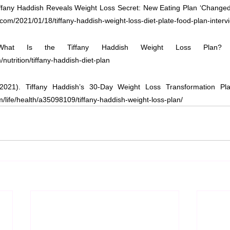
iffany Haddish Reveals Weight Loss Secret: New Eating Plan ‘Changed 
e.com/2021/01/18/tiffany-haddish-weight-loss-diet-plate-food-plan-interv
. What Is the Tiffany Haddish Weight Loss Plan? Re
nutrition/tiffany-haddish-diet-plan
021). Tiffany Haddish’s 30-Day Weight Loss Transformation Plan
life/health/a35098109/tiffany-haddish-weight-loss-plan/