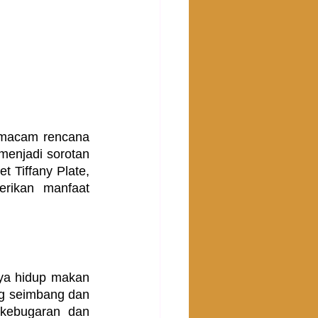
macam rencana 
enjadi sorotan 
t Tiffany Plate, 
rikan manfaat 
ya hidup makan 
ng seimbang dan 
 kebugaran dan 