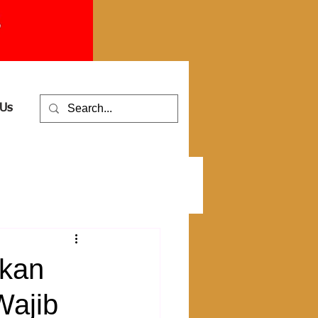
 Us
ikan
Wajib