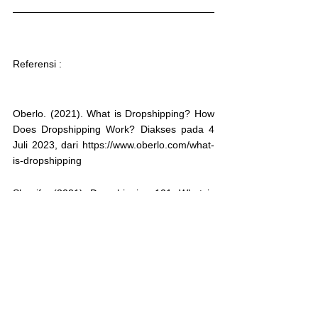
Referensi : 
Oberlo. (2021). What is Dropshipping? How 
Does Dropshipping Work? Diakses pada 4 
Juli 2023, dari https://www.oberlo.com/what-
is-dropshipping
Shopify. (2021). Dropshipping 101: What is 
Dropshipping? Diakses pada 4 Juli 2023, 
dari 
https://www.shopify.com/guides/dropshipping
/what-is-dropshipping
Entrepreneur. (2020). What is Dropshipping? 
How Dropshipping Works. Diakses pada 4 