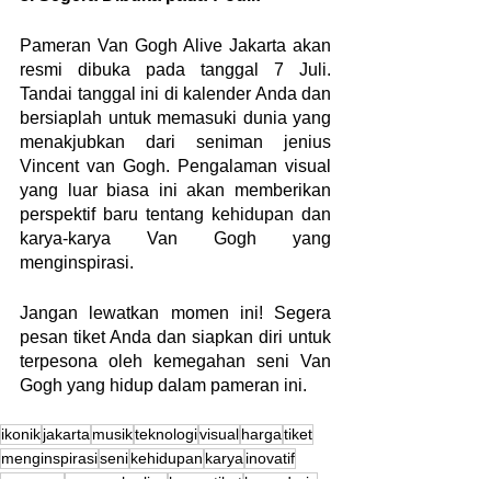
Pameran Van Gogh Alive Jakarta akan 
resmi dibuka pada tanggal 7 Juli. 
Tandai tanggal ini di kalender Anda dan 
bersiaplah untuk memasuki dunia yang 
menakjubkan dari seniman jenius 
Vincent van Gogh. Pengalaman visual 
yang luar biasa ini akan memberikan 
perspektif baru tentang kehidupan dan 
karya-karya Van Gogh yang 
menginspirasi.
Jangan lewatkan momen ini! Segera 
pesan tiket Anda dan siapkan diri untuk 
terpesona oleh kemegahan seni Van 
Gogh yang hidup dalam pameran ini.
ikonik
jakarta
musik
teknologi
visual
harga
tiket
menginspirasi
seni
kehidupan
karya
inovatif
pameran
van gogh alive
harga tiket
legendaris