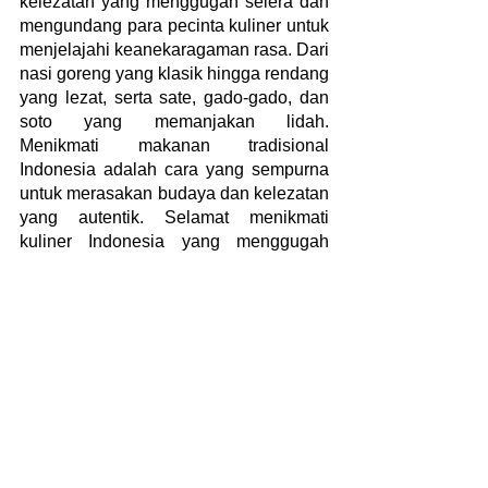
kelezatan yang menggugah selera dan 
mengundang para pecinta kuliner untuk 
menjelajahi keanekaragaman rasa. Dari 
nasi goreng yang klasik hingga rendang 
yang lezat, serta sate, gado-gado, dan 
soto yang memanjakan lidah. 
Menikmati makanan tradisional 
Indonesia adalah cara yang sempurna 
untuk merasakan budaya dan kelezatan 
yang autentik. Selamat menikmati 
kuliner Indonesia yang menggugah 
selera!
makanan
lezat
indonesia
segar
ikonik
hidangan
selera
tradisional
rempah
budaya
nikmat
masakan
rendang
unik
khas
kuliner
kelezatan
citarasa
gado gado
soto
nasi goreng
gurih
pedas
tradisi
lokal
ragam