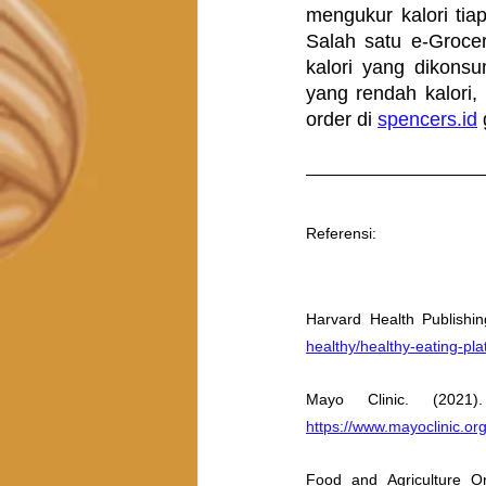
mengukur kalori tia
Salah satu e-Groce
kalori yang dikons
yang rendah kalori,
order di 
spencers.id
Referensi:
Harvard Health Publishin
healthy/healthy-eating-pla
https://www.mayoclinic.org