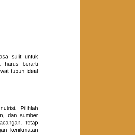
sa sulit untuk 
arus berarti 
at tubuh ideal 
risi. Pilihlah 
an, dan sumber 
acangan. Tetap 
an kenikmatan 