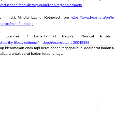
on/education/food-dietary-guidelines/regions/asia/en/
n. (n.d.). Mindful Eating. Retrieved from 
https://www.heart.org/en/he
-basics/mindful-eating
/healthy-lifestyle/fitness/in-depth/exercise/art-20048389
ap ideal
makan enak tapi berat badan terjaga
tubuh ideal
berat badan t
al
cara untuk berat badan tetap terjaga