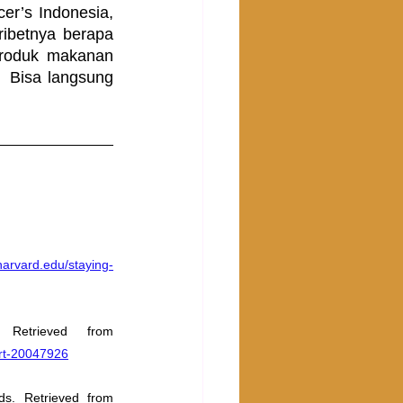
er’s Indonesia, 
ibetnya berapa 
produk makanan 
  Bisa langsung 
harvard.edu/staying-
Mayo Clinic. (2021). Portion Control: How to Size Up Your Portions. Retrieved from 
/art-20047926
Food and Agriculture Organization of the United Nations. (n.d.). Healthy Cooking Methods. Retrieved from 