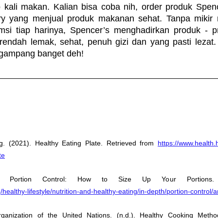
p kali makan. Kalian bisa coba nih, order produk Spenc
ry yang menjual produk makanan sehat. Tanpa mikir r
umsi tiap harinya, Spencer’s menghadirkan produk - 
 rendah lemak, sehat, penuh gizi dan yang pasti lezat.
 gampang banget deh!
g. (2021). Healthy Eating Plate. Retrieved from 
https://www.health.
te
/healthy-lifestyle/nutrition-and-healthy-eating/in-depth/portion-control