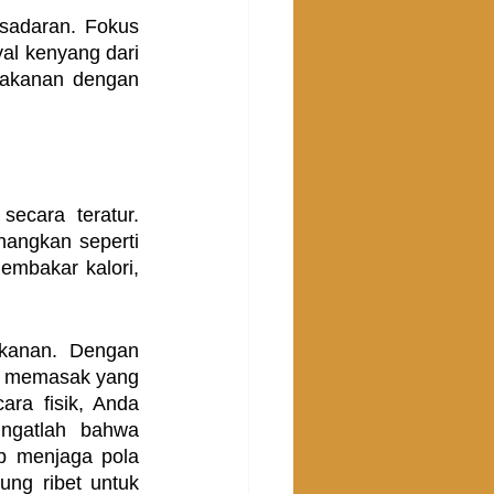
adaran. Fokus 
l kenyang dari 
akanan dengan 
ecara teratur. 
angkan seperti 
embakar kalori, 
kanan. Dengan 
k memasak yang 
ra fisik, Anda 
ngatlah bahwa 
p menjaga pola 
ng ribet untuk 