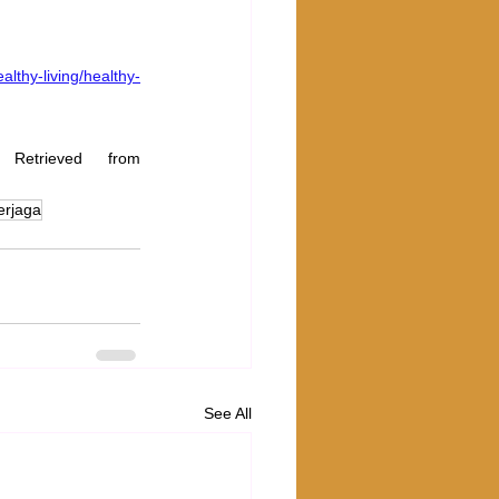
althy-living/healthy-
Mayo Clinic. (2021). Exercise: 7 Benefits of Regular Physical Activity. Retrieved from 
erjaga
See All