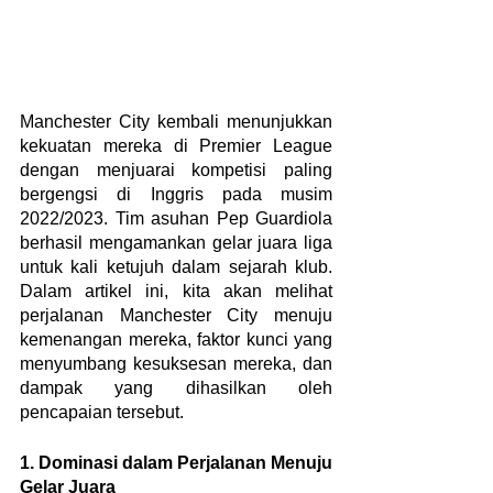
Manchester City kembali menunjukkan 
kekuatan mereka di Premier League 
dengan menjuarai kompetisi paling 
bergengsi di Inggris pada musim 
2022/2023. Tim asuhan Pep Guardiola 
berhasil mengamankan gelar juara liga 
untuk kali ketujuh dalam sejarah klub. 
Dalam artikel ini, kita akan melihat 
perjalanan Manchester City menuju 
kemenangan mereka, faktor kunci yang 
menyumbang kesuksesan mereka, dan 
dampak yang dihasilkan oleh 
pencapaian tersebut.
1. Dominasi dalam Perjalanan Menuju 
Gelar Juara