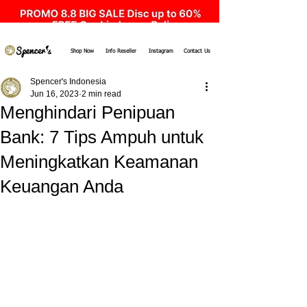
Shop Now
Info Reseller
Instagram
Contact Us
Spencer's Indonesia
Jun 16, 2023
2 min read
Menghindari Penipuan
Bank: 7 Tips Ampuh untuk
Meningkatkan Keamanan
Keuangan Anda