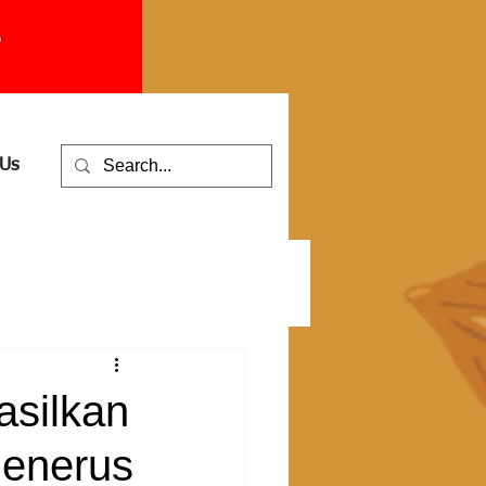
 Us
asilkan
Menerus