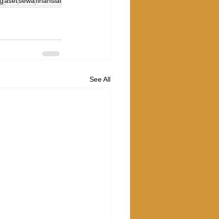
g
aset
sewa
finansial
See All