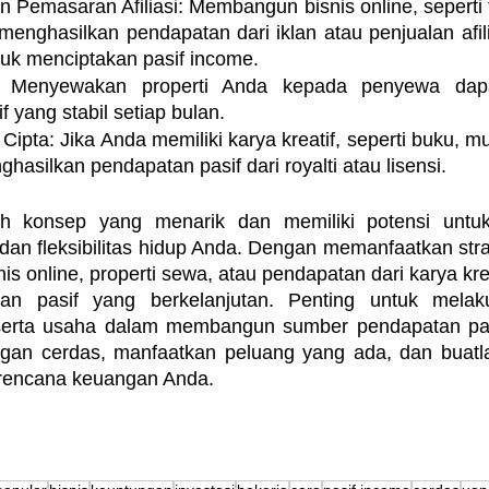
n Pemasaran Afiliasi: Membangun bisnis online, seperti t
menghasilkan pendapatan dari iklan atau penjualan afil
tuk menciptakan pasif income.
: Menyewakan properti Anda kepada penyewa dapa
 yang stabil setiap bulan.
Cipta: Jika Anda memiliki karya kreatif, seperti buku, mu
asilkan pendapatan pasif dari royalti atau lisensi.
ah konsep yang menarik dan memiliki potensi untuk
dan fleksibilitas hidup Anda. Dengan memanfaatkan strat
snis online, properti sewa, atau pendapatan dari karya kre
an pasif yang berkelanjutan. Penting untuk melaku
serta usaha dalam membangun sumber pendapatan pasif
engan cerdas, manfaatkan peluang yang ada, dan buatla
 rencana keuangan Anda.