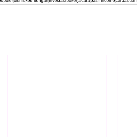
populer
bisnis
keuntungan
investasi
bekerja
cara
pasif income
cerdas
uan