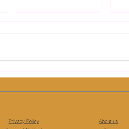
Kenali Chia Seed, Superfood
Pend
yang Paling Diminati
Temu
Masyarakat Indonesia
Sayur
Privacy Policy
About us