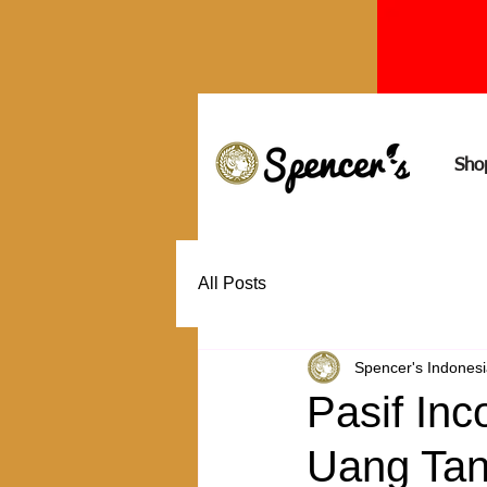
Sho
All Posts
Spencer's Indones
Pasif In
Uang Tan