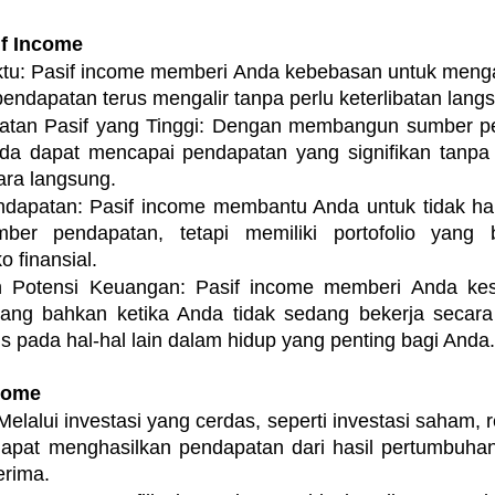
if Income
aktu: Pasif income memberi Anda kebebasan untuk menga
pendapatan terus mengalir tanpa perlu keterlibatan lang
atan Pasif yang Tinggi: Dengan membangun sumber pe
Anda dapat mencapai pendapatan yang signifikan tanpa
ara langsung.
endapatan: Pasif income membantu Anda untuk tidak ha
ber pendapatan, tetapi memiliki portofolio yang 
o finansial.
 Potensi Keuangan: Pasif income memberi Anda kes
ang bahkan ketika Anda tidak sedang bekerja secara a
s pada hal-hal lain dalam hidup yang penting bagi Anda.
ncome
 Melalui investasi yang cerdas, seperti investasi saham, 
dapat menghasilkan pendapatan dari hasil pertumbuhan 
erima.