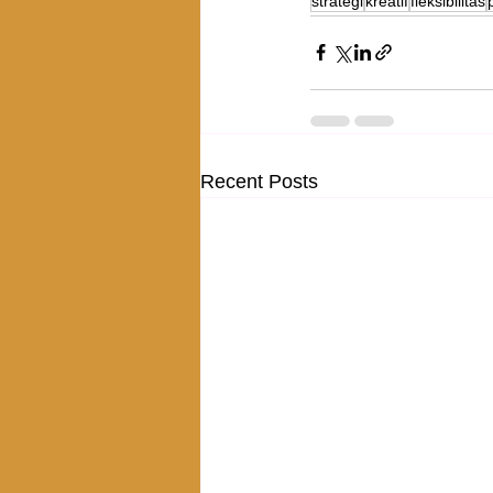
strategi
kreatif
fleksibilitas
Recent Posts