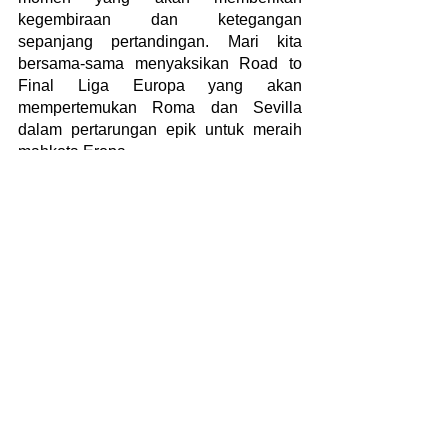
kegembiraan dan ketegangan 
sepanjang pertandingan. Mari kita 
bersama-sama menyaksikan Road to 
Final Liga Europa yang akan 
mempertemukan Roma dan Sevilla 
dalam pertarungan epik untuk meraih 
mahkota Eropa.
sepakbola
eropa
final
pertandingan
menarik
bola
laga
as roma
sevilla
sengit
europe league
mahkota
dybala
pellegrini
smalling
rakitic
nesyri
navas
memikat
mourinho
mendilibar
See All
Recent Posts