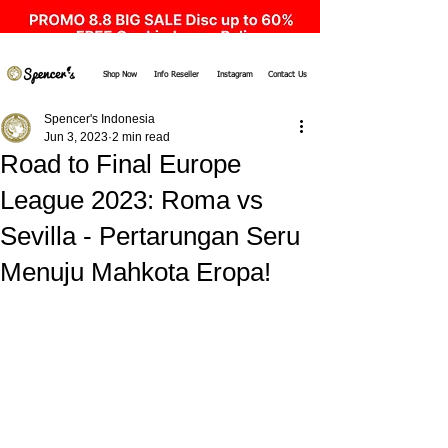
Shop Now
Info Reseller
Instagram
Contact Us
Spencer's Indonesia
Jun 3, 2023
2 min read
Road to Final Europe
League 2023: Roma vs
Sevilla - Pertarungan Seru
Menuju Mahkota Eropa!