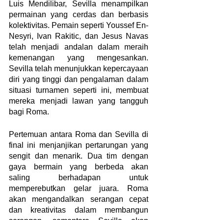
Luis Mendilibar, Sevilla menampilkan 
permainan yang cerdas dan berbasis 
kolektivitas. Pemain seperti Youssef En-
Nesyri, Ivan Rakitic, dan Jesus Navas 
telah menjadi andalan dalam meraih 
kemenangan yang mengesankan. 
Sevilla telah menunjukkan kepercayaan 
diri yang tinggi dan pengalaman dalam 
situasi turnamen seperti ini, membuat 
mereka menjadi lawan yang tangguh 
bagi Roma.
Pertemuan antara Roma dan Sevilla di 
final ini menjanjikan pertarungan yang 
sengit dan menarik. Dua tim dengan 
gaya bermain yang berbeda akan 
saling berhadapan untuk 
memperebutkan gelar juara. Roma 
akan mengandalkan serangan cepat 
dan kreativitas dalam membangun 