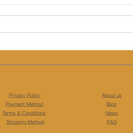
Kenali Chia Seed, Superfood
Pend
yang Paling Diminati
Temu
Masyarakat Indonesia
Sayur
Privacy Policy
About us
Payment Method
Blog
Terms & Conditions
News
Shipping Method
FAQ