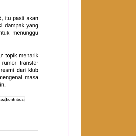
itu pasti akan 
iki dampak yang 
untuk menunggu 
 topik menarik 
umor transfer 
resmi dari klub 
mengenai masa 
in.
sea
kontribusi