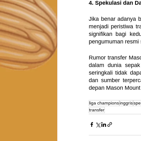
4. Spekulasi dan 
Jika benar adanya b
menjadi peristiwa t
signifikan bagi ke
pengumuman resmi 
Rumor transfer Maso
dalam dunia sepak 
seringkali tidak dap
dan sumber terperc
depan Mason Mount d
liga champions
inggris
spe
transfer