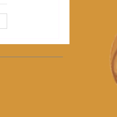
erita Kencing Manis,
kan Keajaiban Dalam
 Kaya Serat Pilihan Ini!