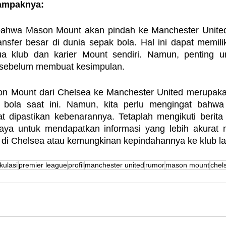
Dampaknya:
ahwa Mason Mount akan pindah ke Manchester United, 
ransfer besar di dunia sepak bola. Hal ini dapat memil
dua klub dan karier Mount sendiri. Namun, penting 
sebelum membuat kesimpulan.
n Mount dari Chelsea ke Manchester United merupakan
bola saat ini. Namun, kita perlu mengingat bahwa r
at dipastikan kebenarannya. Tetaplah mengikuti berita 
aya untuk mendapatkan informasi yang lebih akurat 
i Chelsea atau kemungkinan kepindahannya ke klub la
kulasi
premier league
profil
manchester united
rumor
mason mount
chel