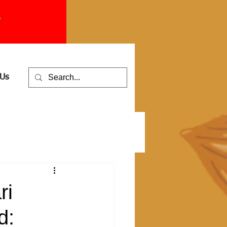
 Us
ri
d: