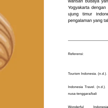
warisan budaya yan
Yogyakarta dengan 
ujung timur Indon
pengalaman yang tak
Referensi:
Tourism Indonesia. (n.d.).
Indonesia Travel. (n.d.). 
nusa-tenggara/bali
Wonderful Indone