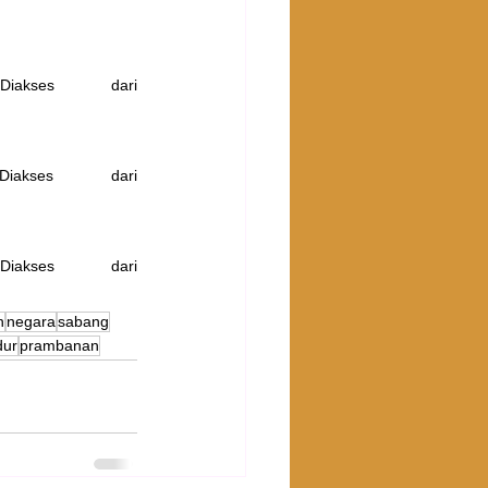
iakses dari 
iakses dari 
iakses dari 
n
negara
sabang
dur
prambanan