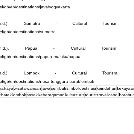
el/gb/en/destinations/java/yogyakarta
l. (n.d.). Sumatra - Cultural Tourism. D
vel/gb/en/destinations/sumatra
el. (n.d.). Papua - Cultural Tourism. D
vel/gb/en/destinations/papua-maluku/papua
el. (n.d.). Lombok - Cultural Tourism. D
vel/gb/en/destinations/nusa-tenggara-barat/lombok
ya
kaya
wisata
warisan
jawa
seni
bali
simbol
destinasi
keindahan
kekayaa
t
batak
lombok
sasak
keberagaman
kultur
turis
tourist
travel
candi
borobu