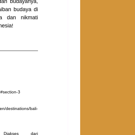
an budayanya, 
ban budaya di 
a dan nikmati 
nesia!
e#section-3
n/destinations/bali-
Diakses dari 