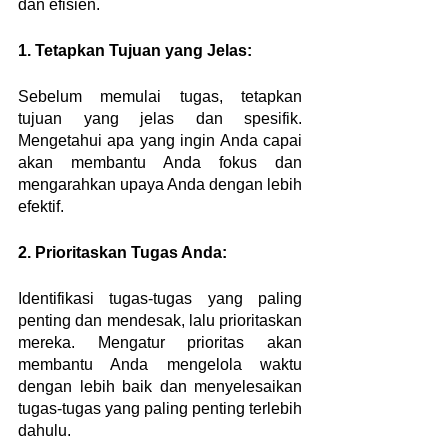
dan efisien.
1. Tetapkan Tujuan yang Jelas:
Sebelum memulai tugas, tetapkan 
tujuan yang jelas dan spesifik. 
Mengetahui apa yang ingin Anda capai 
akan membantu Anda fokus dan 
mengarahkan upaya Anda dengan lebih 
efektif.
2. Prioritaskan Tugas Anda:
Identifikasi tugas-tugas yang paling 
penting dan mendesak, lalu prioritaskan 
mereka. Mengatur prioritas akan 
membantu Anda mengelola waktu 
dengan lebih baik dan menyelesaikan 
tugas-tugas yang paling penting terlebih 
dahulu.