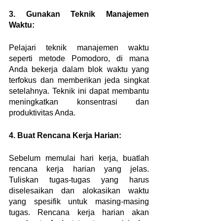
3. Gunakan Teknik Manajemen 
Waktu:
Pelajari teknik manajemen waktu 
seperti metode Pomodoro, di mana 
Anda bekerja dalam blok waktu yang 
terfokus dan memberikan jeda singkat 
setelahnya. Teknik ini dapat membantu 
meningkatkan konsentrasi dan 
produktivitas Anda.
4. Buat Rencana Kerja Harian:
Sebelum memulai hari kerja, buatlah 
rencana kerja harian yang jelas. 
Tuliskan tugas-tugas yang harus 
diselesaikan dan alokasikan waktu 
yang spesifik untuk masing-masing 
tugas. Rencana kerja harian akan 