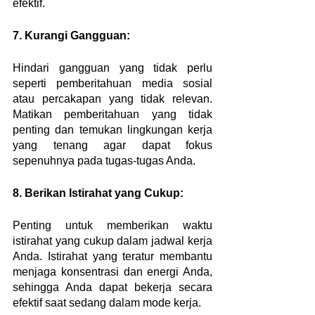
efektif.
7. Kurangi Gangguan:
Hindari gangguan yang tidak perlu 
seperti pemberitahuan media sosial 
atau percakapan yang tidak relevan. 
Matikan pemberitahuan yang tidak 
penting dan temukan lingkungan kerja 
yang tenang agar dapat fokus 
sepenuhnya pada tugas-tugas Anda.
8. Berikan Istirahat yang Cukup:
Penting untuk memberikan waktu 
istirahat yang cukup dalam jadwal kerja 
Anda. Istirahat yang teratur membantu 
menjaga konsentrasi dan energi Anda, 
sehingga Anda dapat bekerja secara 
efektif saat sedang dalam mode kerja.