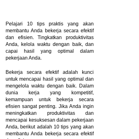
Pelajari 10 tips praktis yang akan 
membantu Anda bekerja secara efektif 
dan efisien. Tingkatkan produktivitas 
Anda, kelola waktu dengan baik, dan 
capai hasil yang optimal dalam 
pekerjaan Anda.
Bekerja secara efektif adalah kunci 
untuk mencapai hasil yang optimal dan 
mengelola waktu dengan baik. Dalam 
dunia kerja yang kompetitif, 
kemampuan untuk bekerja secara 
efisien sangat penting. Jika Anda ingin 
meningkatkan produktivitas dan 
mencapai kesuksesan dalam pekerjaan 
Anda, berikut adalah 10 tips yang akan 
membantu Anda bekerja secara efektif 