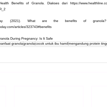
ealth Benefits of Granola. Diakses dari https://www.healthline.com
R_2
ay. (2021). What are the benefits of granola? 
oday.com/articles/323743#benefits
ranola During Pregnancy: Is It Safe
anfaat granola
granola
cocok untuk ibu hamil
mengandung protein ting