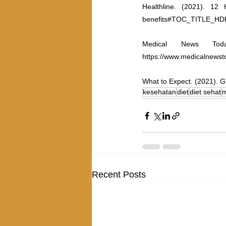
Healthline. (2021). 12 H
benefits#TOC_TITLE_HD
Medical News Tod
https://www.medicalnewst
What to Expect. (2021). G
kesehatan
diet
diet sehat
m
Recent Posts