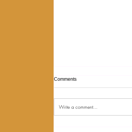
Comments
Write a comment...
Pilihan Makanan yang Sehat
untuk Konsumsi Sehari-hari