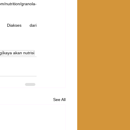
/nutrition/granola-
Diakses dari 
gi
kaya akan nutrisi
See All