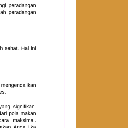
ngi peradangan 
ah peradangan 
sehat. Hal ini 
mengendalikan 
es.
ng signifikan. 
ari pola makan 
ra maksimal. 
kan Anda jika 