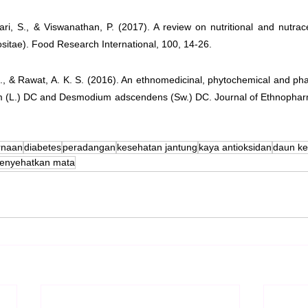
, S., & Viswanathan, P. (2017). A review on nutritional and nutraceu
tae). Food Research International, 100, 14-26.
., & Rawat, A. K. S. (2016). An ethnomedicinal, phytochemical and phar
 (L.) DC and Desmodium adscendens (Sw.) DC. Journal of Ethnophar
rnaan
diabetes
peradangan
kesehatan jantung
kaya antioksidan
daun ke
enyehatkan mata