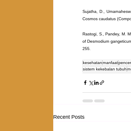
Sujatha, D., Umamaheswari
Cosmos caudatus (Composi
Rastogi, S., Pandey, M. M
of Desmodium gangeticum
255.
kesehatan
manfaat
pence
sistem kekebalan tubuh
m
Recent Posts