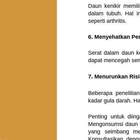
Daun kenikir memili
dalam tubuh. Hal i
seperti arthritis.
6. Menyehatkan Pe
Serat dalam daun ke
dapat mencegah sem
7. Menurunkan Risi
Beberapa peneliti
kadar gula darah. Hal
Penting untuk diing
Mengonsumsi daun k
yang seimbang mer
Konsultasikan deng