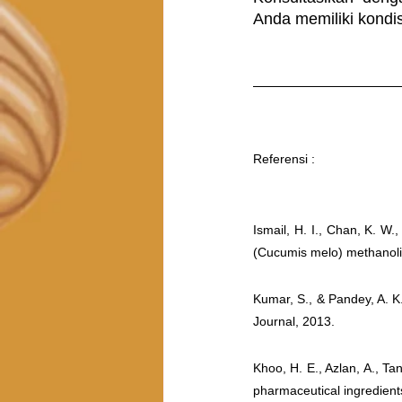
Anda memiliki kondi
Referensi : 
Ismail, H. I., Chan, K. W.
(Cucumis melo) methanolic
Kumar, S., & Pandey, A. K.
Journal, 2013.
Khoo, H. E., Azlan, A., Ta
pharmaceutical ingredients