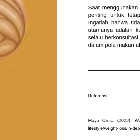
Saat menggunakan m
penting untuk teta
Ingatlah bahwa tid
utamanya adalah ko
selalu berkonsultas
dalam pola makan ata
Referensi : 
Mayo Clinic. (2023). Wei
lifestyle/weight-loss/in-d