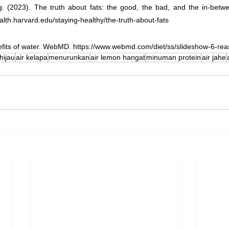
g. (2023). The truth about fats: the good, the bad, and the in-betwe
alth.harvard.edu/staying-healthy/the-truth-about-fats
its of water. WebMD. https://www.webmd.com/diet/ss/slideshow-6-reas
hijau
air kelapa
menurunkan
air lemon hangat
minuman protein
air jahe