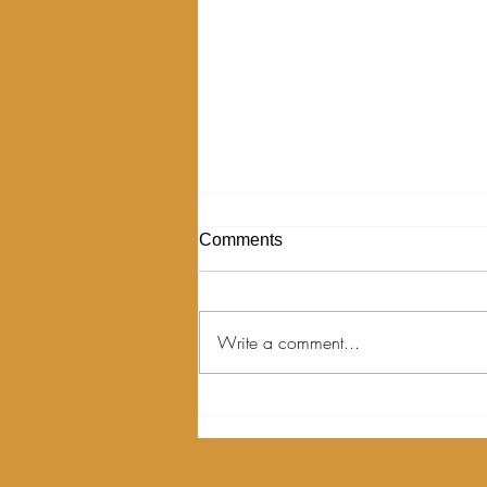
Comments
Write a comment...
Pilihan Makanan yang Sehat
untuk Konsumsi Sehari-hari