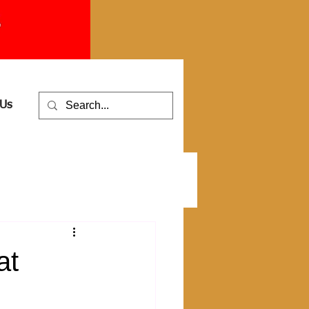
 Us
at