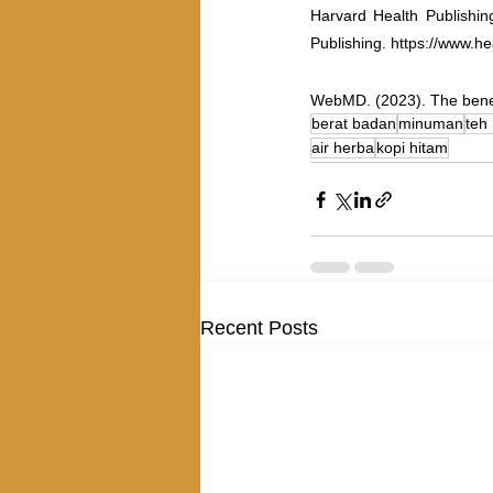
Harvard Health Publishin
Publishing. https://www.he
WebMD. (2023). The benef
berat badan
minuman
teh 
air herba
kopi hitam
Recent Posts