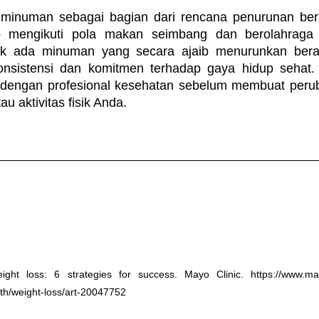
inuman sebagai bagian dari rencana penurunan bera
p mengikuti pola makan seimbang dan berolahraga se
ak ada minuman yang secara ajaib menurunkan berat
nsistensi dan komitmen terhadap gaya hidup sehat. 
i dengan profesional kesehatan sebelum membuat peruba
u aktivitas fisik Anda.
ght loss: 6 strategies for success. Mayo Clinic. https://www.mayo
epth/weight-loss/art-20047752