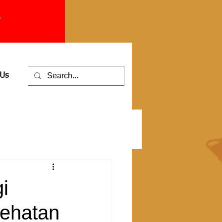
 Us
i
sehatan