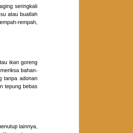
ging seringkali 
u atau buatlah 
rempah-rempah, 
au ikan goreng 
meriksa bahan-
 tanpa adonan 
n tepung bebas 
enutup lainnya, 