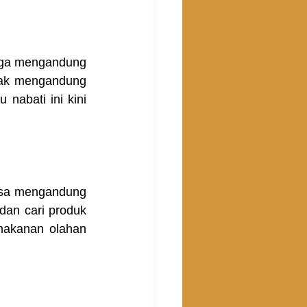
tega mengandung 
dak mengandung 
nabati ini kini 
isa mengandung 
an cari produk 
makanan olahan 