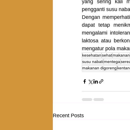
yang sering kali 
pengganti susu naba
Dengan memperhatika
dapat tetap menik
mengalami intolera
laktosa atau berkon
mengatur pola maka
kesehatan
sehat
makanan
susu nabati
mentega
sere
makanan digoreng
kentan
Recent Posts