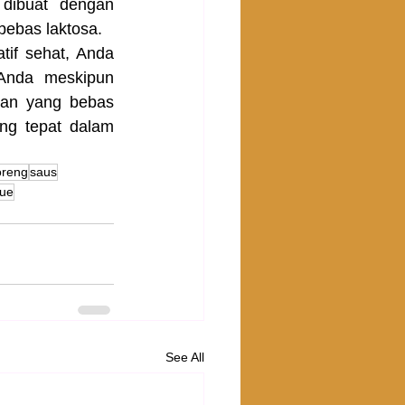
dibuat dengan 
bebas laktosa.
if sehat, Anda 
Anda meskipun 
an yang bebas 
ng tepat dalam 
oreng
saus
ue
See All