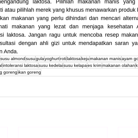
mengandung laktosa. Pilihlah makanan manis yang 
ti atau pilihlah merek yang khusus menawarkan produk 
n makanan yang perlu dihindari dan mencari alternat
mati makanan yang lezat dan menjaga kesehatan 
nsi laktosa. Jangan ragu untuk mencoba resep makan
sultasi dengan ahli gizi untuk mendapatkan saran ya
n Anda.
susu almond
susu
gula
yoghurt
roti
laktosa
keju
makanan manis
ayam g
al
intoleransi laktosa
susu kedelai
susu kelapa
es krim
makanan olahan
k
g goreng
ikan goreng