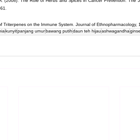
.A. (2008). The Role of Herbs and Spices in Cancer Prevention. The Jou
361.
s of Triterpenes on the Immune System. Journal of Ethnopharmacology, 
hia
kunyit
panjang umur
bawang putih
daun teh hijau
ashwagandha
gins