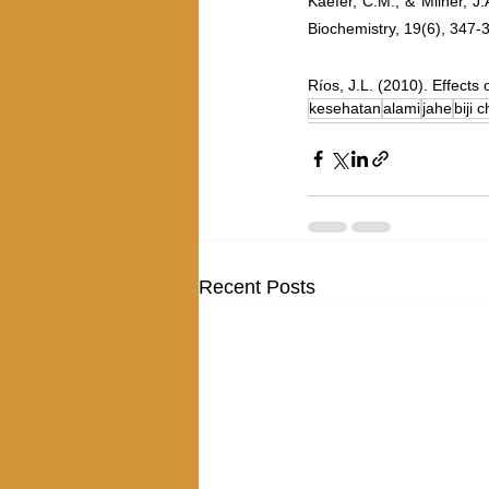
Kaefer, C.M., & Milner, J
Biochemistry, 19(6), 347-
Ríos, J.L. (2010). Effect
kesehatan
alami
jahe
biji c
Recent Posts