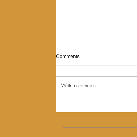
Comments
Write a comment...
Pilihan Makanan yang Sehat
untuk Konsumsi Sehari-hari