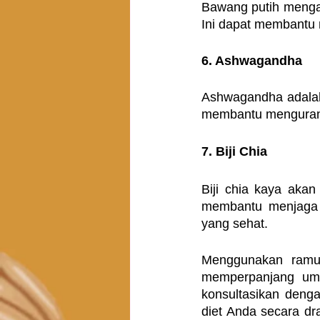
Bawang putih mengand
Ini dapat membantu m
6. Ashwagandha
Ashwagandha adalah
membantu mengurang
7. Biji Chia
Biji chia kaya akan
membantu menjaga k
yang sehat.
Menggunakan ramua
memperpanjang umur
konsultasikan deng
diet Anda secara dr