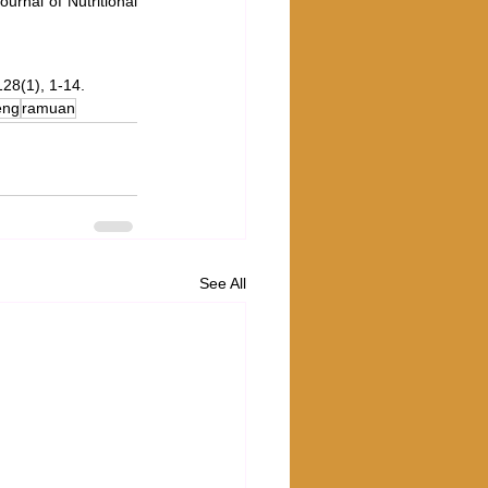
rnal of Nutritional 
128(1), 1-14.
eng
ramuan
See All