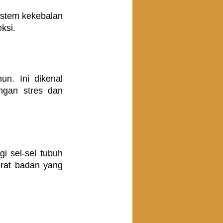
stem kekebalan 
ksi.
n. Ini dikenal 
gan stres dan 
 sel-sel tubuh 
rat badan yang 