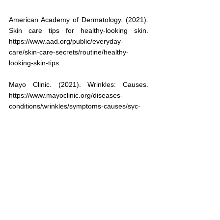
American Academy of Dermatology. (2021). 
Skin care tips for healthy-looking skin. 
https://www.aad.org/public/everyday-
care/skin-care-secrets/routine/healthy-
looking-skin-tips
Mayo Clinic. (2021). Wrinkles: Causes. 
https://www.mayoclinic.org/diseases-
conditions/wrinkles/symptoms-causes/syc-
20354927
Harvard Health Publishing. (2020). 12 ways 
to keep your skin young. 
https://www.health.harvard.edu/staying-
healthy/12-ways-to-keep-your-skin-young
WebMD. (2021). 10 best foods for healthy 
skin. 
https://www.webmd.com/beauty/ss/slideshow