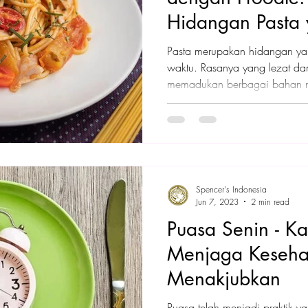
Hidangan Pasta
Praktis
Pasta merupakan hidangan yan
waktu. Rasanya yang lezat dan 
memadukan berbagai bahan 
Spencer's Indonesia
Jun 7, 2023
2 min read
Puasa Senin - Ka
Menjaga Keseha
Menakjubkan
Puasa telah menjadi praktik y