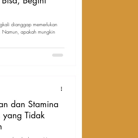
Bisa, Begini
ngkali dianggap memerlukan
sif. Namun, apakah mungkin
an dan Stamina
s yang Tidak
n