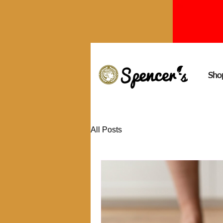
Sho
All Posts