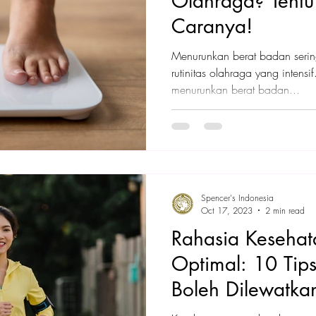
Olahraga? Tentu 
Caranya!
Menurunkan berat badan seri
rutinitas olahraga yang inten
menurunkan berat badan...
Spencer's Indonesia
Oct 17, 2023
2 min read
Rahasia Kesehat
Optimal: 10 Tip
Boleh Dilewatka