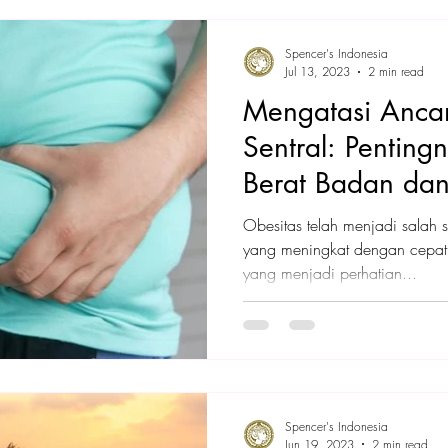
Spencer's Indonesia
Jul 13, 2023
2 min read
Mengatasi Anca
Sentral: Pentin
Berat Badan da
Tubuh
Obesitas telah menjadi salah 
yang meningkat dengan cepat.
yang menjadi perhatian...
Spencer's Indonesia
Jun 19, 2023
2 min read