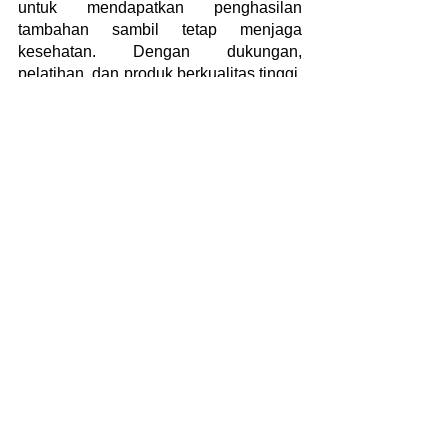
untuk mendapatkan penghasilan 
tambahan sambil tetap menjaga 
kesehatan. Dengan dukungan, 
pelatihan, dan produk berkualitas tinggi, 
Anda dapat menjalankan bisnis reseller 
dengan fleksibilitas dan menginspirasi 
orang lain untuk hidup lebih sehat. 
Jadilah bagian dari gerakan kesehatan 
dan jangan biarkan pensiun 
menghentikan Anda untuk mencapai 
tujuan penghasilan tambahan dan 
kesehatan yang lebih baik.
alami
makanan sehat
solusi
spencers
bergizi
pensiun
penghalang
reseller
tambahan penghasilan
produktif
fmcg