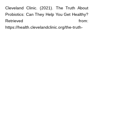
Cleveland Clinic. (2021). The Truth About 
Probiotics: Can They Help You Get Healthy? 
Retrieved from: 
https://health.clevelandclinic.org/the-truth-
about-probiotics-can-they-help-you-get-
healthy/
WebMD. (2021). Fiber: How Much Do You 
Need? Retrieved from: 
https://www.webmd.com/diet/how-much-
fiber-do-i-need
Healthline. (2021). 13 Benefits of Yoga That 
Are Supported by Science. Retrieved from: 
https://www.healthline.com/nutrition/13-
benefits-of-yoga
Medical News Today. (2021). Can apple 
cider vinegar help with weight loss? 