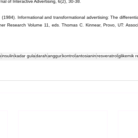
rnal of Interactive Advertising, 6(2), 30-38.
 (1984). Informational and transformational advertising: The differential 
er Research Volume 11, eds. Thomas C. Kinnear, Provo, UT: Associ
n
insulin
kadar gula
darah
anggur
kontrol
antosianin
resveratrol
glikemik 