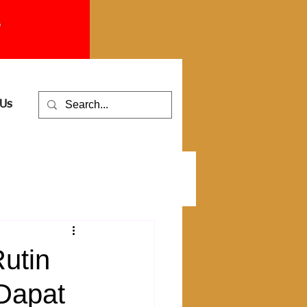
 Us
utin
Dapat