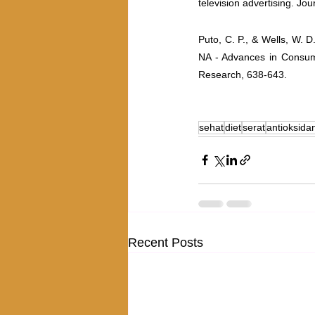
television advertising. Jou
Puto, C. P., & Wells, W. D.
NA - Advances in Consum
Research, 638-643.
sehat
diet
serat
antioksida
Recent Posts