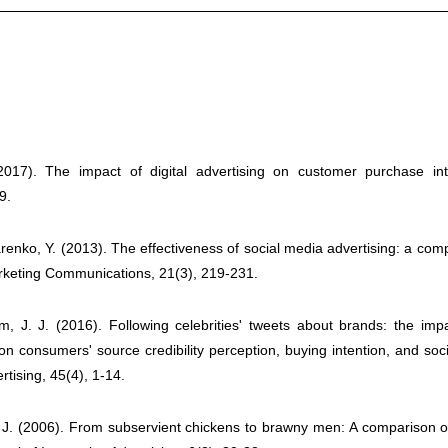
17). The impact of digital advertising on customer purchase inte
9.
renko, Y. (2013). The effectiveness of social media advertising: a com
arketing Communications, 21(3), 219-231.
im, J. J. (2016). Following celebrities' tweets about brands: the impa
n consumers' source credibility perception, buying intention, and social
ertising, 45(4), 1-14.
 J. (2006). From subservient chickens to brawny men: A comparison of v