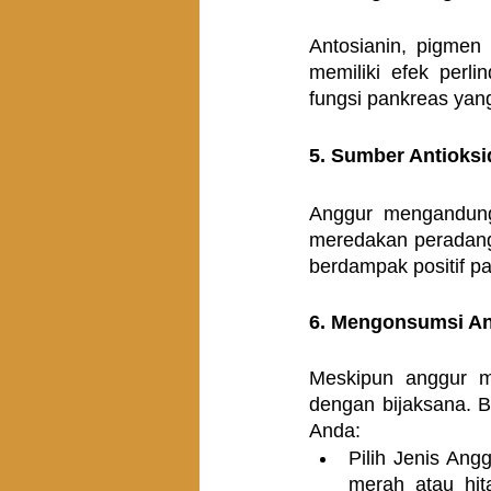
Antosianin, pigmen 
memiliki efek perl
fungsi pankreas yan
5. Sumber Antioks
Anggur mengandung
meredakan peradanga
berdampak positif p
6. Mengonsumsi An
Meskipun anggur m
dengan bijaksana. B
Anda:
Pilih Jenis Ang
merah atau hit