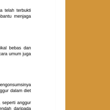
telah terbukti 
mbantu menjaga 
kal bebas dan 
cara umum juga 
engonsumsinya 
gur dalam diet 
 seperti anggur 
endah daripada 