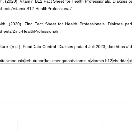
lth. (2020). Vitamin B12 Fact Sheet for Health Professionals. Diakses pa
ctsheets/VitaminB12-HealthProfessional/
alth. (2020). Zinc Fact Sheet for Health Professionals. Diakses pad
tsheets/Zinc-HealthProfessional/
ture. (n.d.). FoodData Central. Diakses pada 4 Juli 2023, dari https://f
itos
manusia
kebutuhan
keju
mengatasi
vitamin a
vitamin b12
cheddar
s