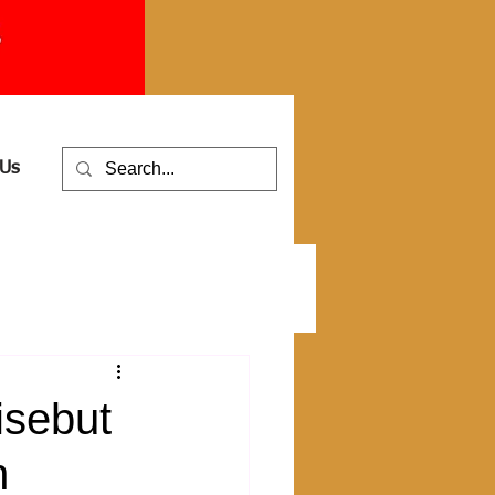
 Us
isebut
h