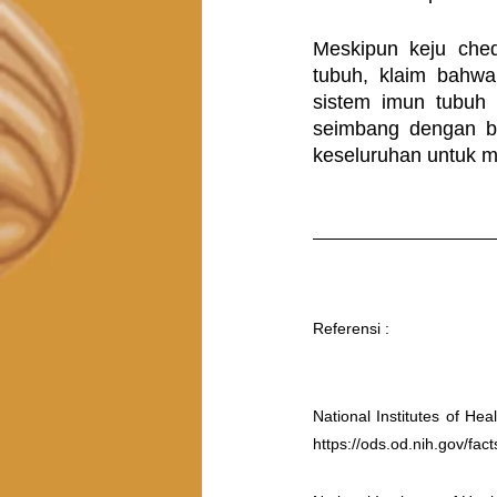
Meskipun keju ched
tubuh, klaim bahw
sistem imun tubuh p
seimbang dengan be
keseluruhan untuk m
Referensi : 
National Institutes of Hea
https://ods.od.nih.gov/fac