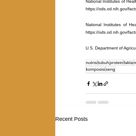
National Institutes of Hea
https://ods.od.nih.gov/fa
National Institutes of He
https://ods.od.nih.gov/fac
U.S. Department of Agricul
nutrisi
tubuh
protein
fakta
m
komposisi
seng
Recent Posts