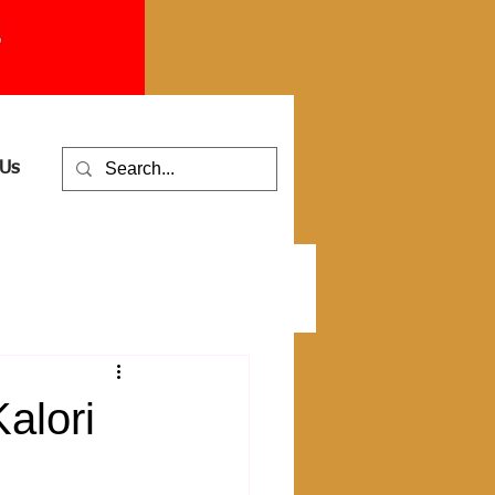
 Us
alori