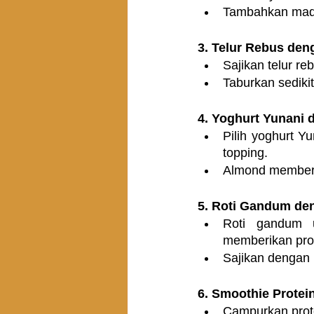
Tambahkan madu
3. Telur Rebus den
Sajikan telur r
Taburkan sediki
4. Yoghurt Yunani 
Pilih yoghurt 
topping.
Almond memberi
5. Roti Gandum den
Roti gandum u
memberikan prot
Sajikan dengan 
6. Smoothie Protein
Campurkan prote