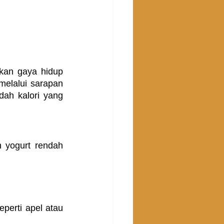
an gaya hidup 
elalui sarapan 
ah kalori yang 
 yogurt rendah 
erti apel atau 