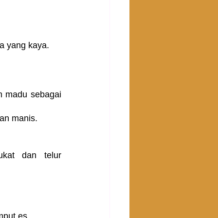
sa yang kaya.
n madu sebagai 
an manis.
at dan telur 
mput es.