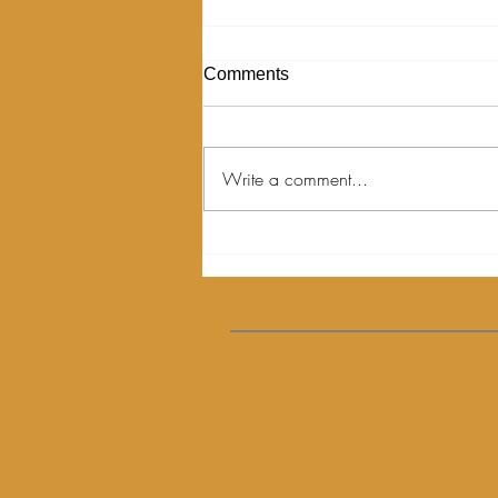
Comments
Write a comment...
Pilihan Makanan yang Sehat
untuk Konsumsi Sehari-hari