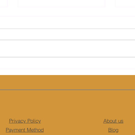
Kenali Chia Seed, Superfood
Pend
yang Paling Diminati
Temu
Masyarakat Indonesia
Sayur
Privacy Policy
About us
Payment Method
Blog