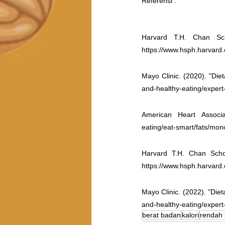
Referensi : 
Harvard T.H. Chan Sch
https://www.hsph.harvard.e
Mayo Clinic. (2020). "Dieta
and-healthy-eating/exper
American Heart Associati
eating/eat-smart/fats/mon
Harvard T.H. Chan School
https://www.hsph.harvard.e
Mayo Clinic. (2022). "Diet
and-healthy-eating/expert
berat badan
kalori
rendah 