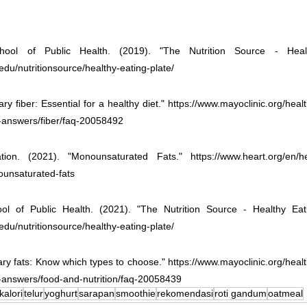
ool of Public Health. (2019). "The Nutrition Source - Health
du/nutritionsource/healthy-eating-plate/
ry fiber: Essential for a healthy diet." https://www.mayoclinic.org/healthy
t-answers/fiber/faq-20058492
on. (2021). "Monounsaturated Fats." https://www.heart.org/en/heal
ounsaturated-fats
 of Public Health. (2021). "The Nutrition Source - Healthy Eatin
du/nutritionsource/healthy-eating-plate/
ary fats: Know which types to choose." https://www.mayoclinic.org/healthy
-answers/food-and-nutrition/faq-20058439
kalori
telur
yoghurt
sarapan
smoothie
rekomendasi
roti gandum
oatmeal