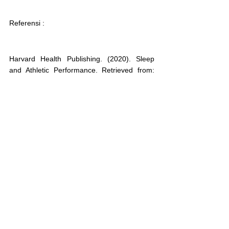
Referensi : 
Harvard Health Publishing. (2020). Sleep 
and Athletic Performance. Retrieved from: 
https://www.health.harvard.edu/newsletter_a
rticle/sleep-and-athletic-performance
National Sleep Foundation. (2021). How 
Sleep Affects Physical Performance. 
Retrieved from: 
https://www.sleepfoundation.org/physical-
performance
Sleep Foundation. (2021). How Sleep Affects 
Exercise Performance. Retrieved from: 
https://www.sleepfoundation.org/physical-
performance/exercise-and-sleep