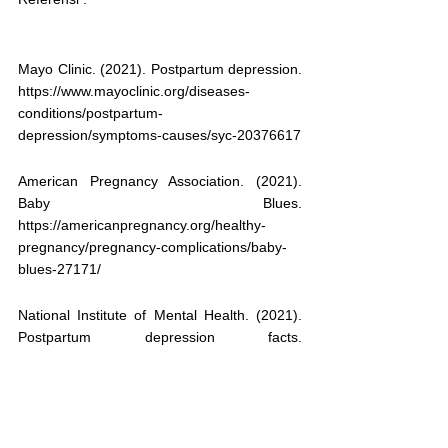
Mayo Clinic. (2021). Postpartum depression. 
https://www.mayoclinic.org/diseases-
conditions/postpartum-
depression/symptoms-causes/syc-20376617
American Pregnancy Association. (2021). 
Baby Blues. 
https://americanpregnancy.org/healthy-
pregnancy/pregnancy-complications/baby-
blues-27171/
National Institute of Mental Health. (2021). 
Postpartum depression facts. 
https://www.nimh.nih.gov/health/publications/
postpartum-depression-facts/index.shtml
American Psychological Association. (2021). 