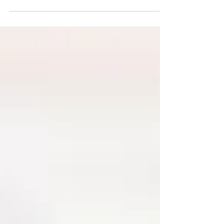
Kesehatan merupakan harta yang paling berharga.
Menjaga stamina serta kesehatan tubuh adalah
langkah penting untuk menjalani kehidupan...