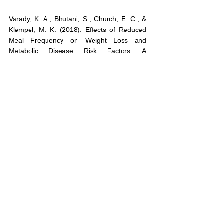
Varady, K. A., Bhutani, S., Church, E. C., & 
Klempel, M. K. (2018). Effects of Reduced 
Meal Frequency on Weight Loss and 
Metabolic Disease Risk Factors: A 
Randomized Trial.
Lee, C. K., Lien, T. C. L., Liao, P. F., & Hsu, 
P. C. (2019). Impact of Weight Cycling on 
Cardiovascular Risk Factors: A Systematic 
Review and Meta-Analysis.
Bassil, M. C., & Ramadan, M. A. (2019). The 
Role of Meal Frequency in the Regulation of 
Nutrient Balance.
berat badan
kalori
stres
fakta
solusi
kurang tidur
puasa
kurang aktivitas
porsi makan
rendah serat
asupan kalori
kurang nutrisi
puasa nasi