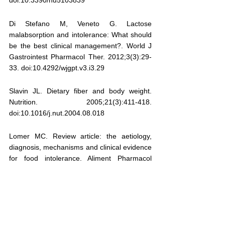
doi:10.3390/nu5103839
Di Stefano M, Veneto G. Lactose 
malabsorption and intolerance: What should 
be the best clinical management?. World J 
Gastrointest Pharmacol Ther. 2012;3(3):29-
33. doi:10.4292/wjgpt.v3.i3.29
Slavin JL. Dietary fiber and body weight. 
Nutrition. 2005;21(3):411-418. 
doi:10.1016/j.nut.2004.08.018
Lomer MC. Review article: the aetiology, 
diagnosis, mechanisms and clinical evidence 
for food intolerance. Aliment Pharmacol 
Ther. 2015;41(3):262-275. 
doi:10.1111/apt.13041
Guandalini S, Polanco I. Nonceliac gluten 
sensitivity or wheat intolerance syndrome? J 